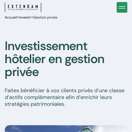
Investir
Notre stratégie d’investissements hôteliers
Nos in
Accueil
Vous êtes
>
Investir
>
Gestion privée
Pourquoi investir dans l’hôtellerie ?
Nos fo
Actualités
Gestion de patrimoine
Gestio
Investissement
hôtelier en gestion
privée
Faites bénéficier à vos clients privés d’une classe
d’actifs complémentaire afin d’enrichir leurs
stratégies patrimoniales.