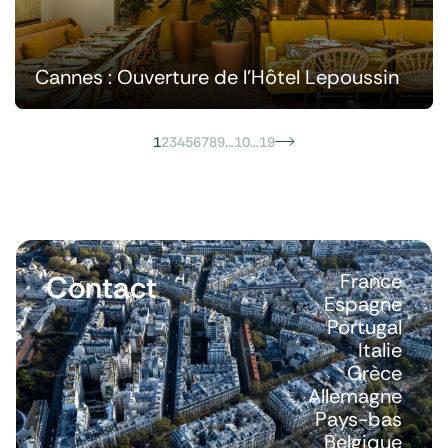
Cannes : Ouverture de l’Hôtel Lepoussin
1
2
3
4
5
6
7
8
9
…
10
…
19
Contact
France
Espagne
Portugal
Italie
Grèce
Allemagne
Pays-bas
Belgique