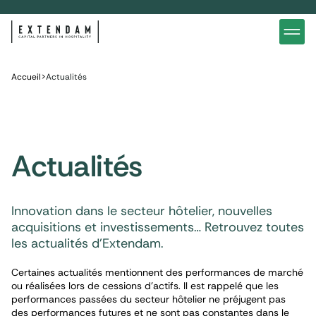
Investir
Notre stratégie d’investissements hôteliers
Nos in
Vous êtes
Pourquoi investir dans l’hôtellerie ?
Nos fo
Actualités
Accueil
>
Actualités
Gestion de patrimoine
Gestio
Actualités
Innovation dans le secteur hôtelier, nouvelles
acquisitions et investissements… Retrouvez toutes
les actualités d’Extendam.
Certaines actualités mentionnent des performances de marché
ou réalisées lors de cessions d'actifs. Il est rappelé que les
performances passées du secteur hôtelier ne préjugent pas
des performances futures et ne sont pas constantes dans le