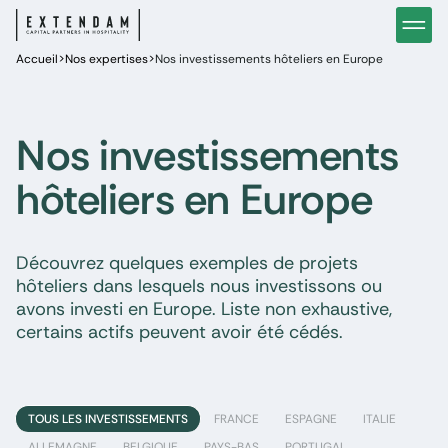
Investir
Notre stratégie d’investissements hôteliers
Nos in
Accueil
Vous êtes
>
Nos expertises
>
Nos investissements hôteliers en Europe
Pourquoi investir dans l’hôtellerie ?
Nos fo
Actualités
Gestion de patrimoine
Gestio
Nos investissements
hôteliers en Europe
Découvrez quelques exemples de projets
hôteliers dans lesquels nous investissons ou
avons investi en Europe. Liste non exhaustive,
certains actifs peuvent avoir été cédés.
TOUS LES INVESTISSEMENTS
FRANCE
ESPAGNE
ITALIE
ALLEMAGNE
BELGIQUE
PAYS-BAS
PORTUGAL