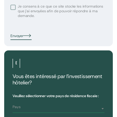
Je consens à ce que ce site stocke les informations
que j’ai envoyées afin de pouvoir répondre à ma
demande.
Envoyer
Vous êtes intéressé par l’investissement
hôtelier?
•
Extendam
LinkedIn
X
79, rue la Boétie
Avis clients
Veuillez sélectionner votre pays de résidence fiscale :
Reporting
75008 Paris, France
Informations réglementaires
T : 01 53 96 52 50
Pays