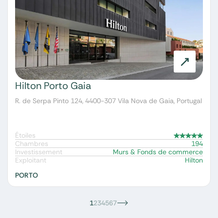
Hilton Porto Gaia
R. de Serpa Pinto 124, 4400-307 Vila Nova de Gaia, Portugal
Étoiles
Chambres
194
Investissement
Murs & Fonds de commerce
Exploitant
Hilton
PORTO
1
2
3
4
5
6
7