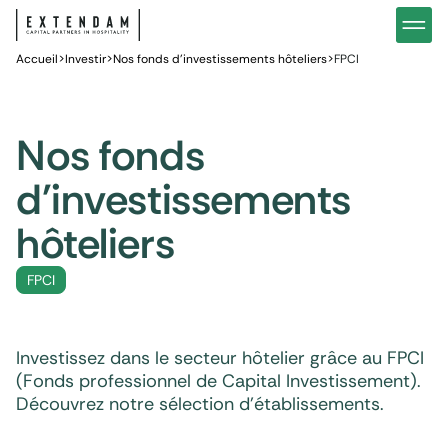
Investir
Notre stratégie d’investissements hôteliers
Nos in
Accueil
Vous êtes
>
Investir
>
Nos fonds d’investissements hôteliers
>
FPCI
Pourquoi investir dans l’hôtellerie ?
Nos fo
Actualités
Gestion de patrimoine
Gestio
Nos fonds
d'investissements
hôteliers
FPCI
Investissez dans le secteur hôtelier grâce au FPCI
(Fonds professionnel de Capital Investissement).
Découvrez notre sélection d’établissements.