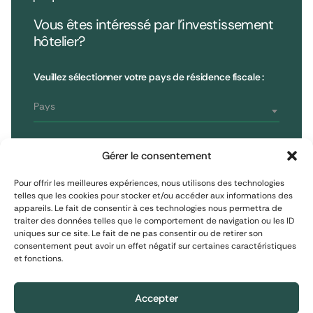
Vous êtes intéressé par l’investissement
hôtelier?
•
Extendam
LinkedIn
X
79, rue la Boétie
Avis clients
Veuillez sélectionner votre pays de résidence fiscale :
Reporting
75008 Paris, France
Informations réglementaires
T : 01 53 96 52 50
Pays
Vous êtes
S'inscrire à la newsletter
Gérer le consentement
Investisseur non professionnel
Pour offrir les meilleures expériences, nous utilisons des technologies
telles que les cookies pour stocker et/ou accéder aux informations des
appareils. Le fait de consentir à ces technologies nous permettra de
S'inscrire
Investisseur assimilé professionnel
traiter des données telles que le comportement de navigation ou les ID
uniques sur ce site. Le fait de ne pas consentir ou de retirer son
consentement peut avoir un effet négatif sur certaines caractéristiques
Investisseur professionnel
et fonctions.
Mentions Légales
Protection des données personnelles
Politique de cookies
Accepter