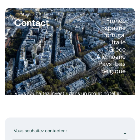
Contact
France
Espagne
Portugal
Italie
Grèce
Allemagne
Pays-bas
Belgique
Vous souhaitez investir dans un projet hôtelier
ou avoir plus d’informations ? Nous répondons
à toutes vos questions.