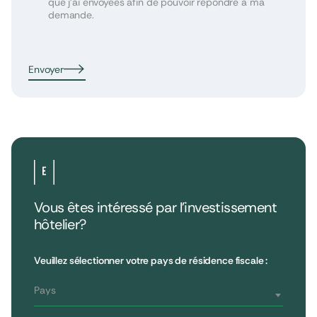
que j’ai envoyées afin de pouvoir répondre à ma
demande.
Envoyer
Vous êtes intéressé par l’investissement
hôtelier?
•
Extendam
LinkedIn
X
79, rue la Boétie
Avis clients
Veuillez sélectionner votre pays de résidence fiscale :
Reporting
75008 Paris, France
Informations réglementaires
T : 01 53 96 52 50
Pays