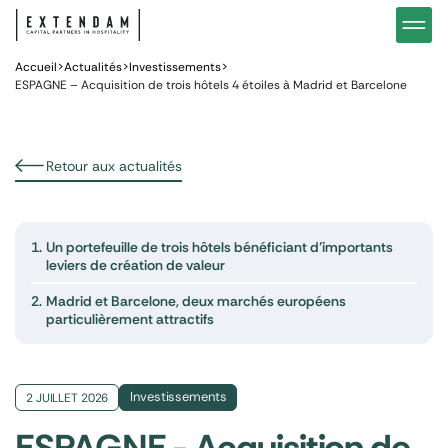
Investir
Notre stratégie d’investissements hôteliers
Nos in
Vous êtes
Pourquoi investir dans l’hôtellerie ?
Nos fo
Accueil
>
Actualités
>
Investissements
>
ESPAGNE – Acquisition de trois hôtels 4 étoiles à Madrid et Barcelone
Actualités
Gestion de patrimoine
Gestio
Retour aux actualités
1.
Un portefeuille de trois hôtels bénéficiant d’importants
leviers de création de valeur
2.
Madrid et Barcelone, deux marchés européens
particulièrement attractifs
Investissements
2 JUILLET 2026
ESPAGNE - Acquisition de