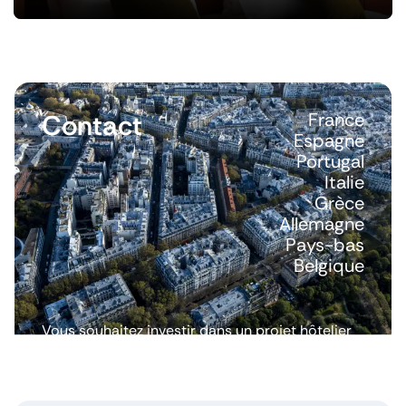
Contact
France
Espagne
Portugal
Italie
Grèce
Allemagne
Pays-bas
Belgique
Vous souhaitez investir dans un projet hôtelier
ou avoir plus d’informations ? Nous répondons
à toutes vos questions.