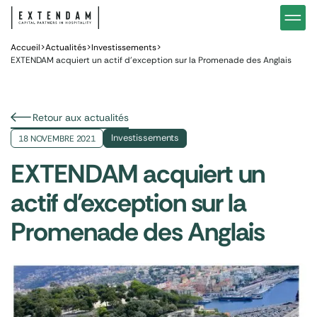
Investir
Notre stratégie d’investissements hôteliers
Nos in
Vous êtes
Pourquoi investir dans l’hôtellerie ?
Nos fo
Accueil
>
Actualités
>
Investissements
>
EXTENDAM acquiert un actif d’exception sur la Promenade des Anglais
Actualités
Gestion de patrimoine
Gestio
Retour aux actualités
Investissements
18 NOVEMBRE 2021
EXTENDAM acquiert un
actif d'exception sur la
Promenade des Anglais