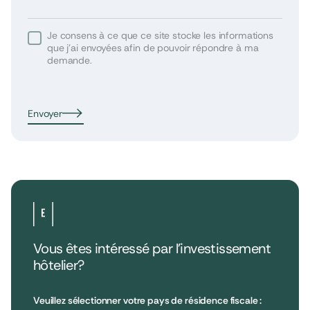
Je consens à ce que ce site stocke les informations
que j’ai envoyées afin de pouvoir répondre à ma
demande.
Envoyer
Vous êtes intéressé par l’investissement
hôtelier?
•
Extendam
LinkedIn
X
79, rue la Boétie
Avis clients
Veuillez sélectionner votre pays de résidence fiscale :
Reporting
75008 Paris, France