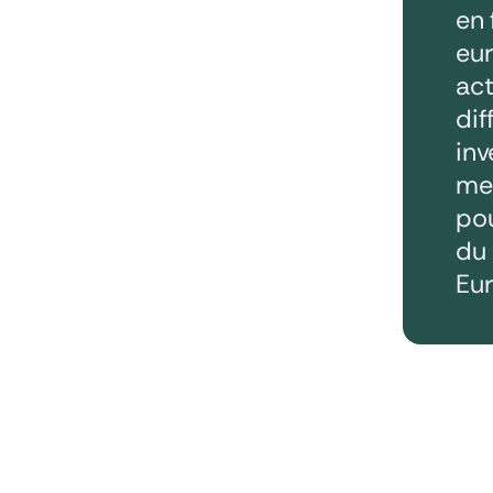
en 
eur
act
dif
inv
mei
pou
du 
Eur