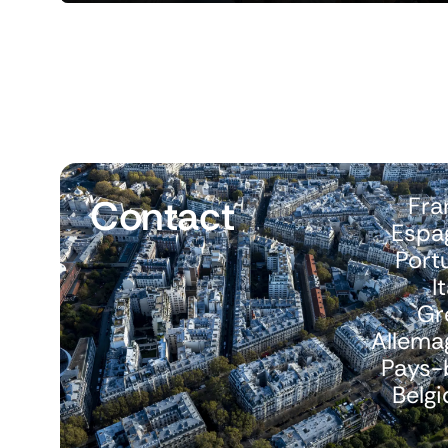
Contact
Fra
Espa
Port
I
Gr
Allema
Pays-
Belg