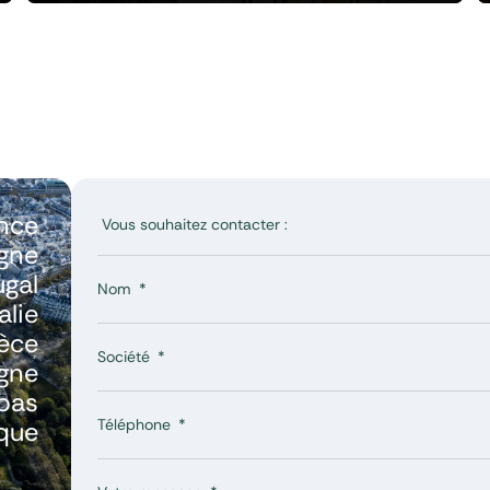
nce
gne
ugal
Nom
talie
èce
Société
gne
bas
Téléphone
ique