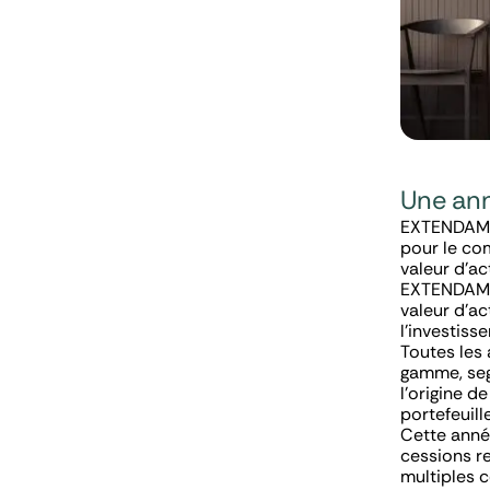
Une ann
EXTENDAM a 
pour le com
valeur d’ac
EXTENDAM, 
valeur d’ac
l’investiss
Toutes les
gamme, segm
l’origine d
portefeuill
Cette anné
cessions re
multiples c