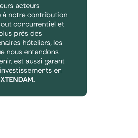
leurs acteurs
 à notre contribution
tout concurrentiel et
 plus près des
aires hôteliers, les
que nous entendons
nir, est aussi garant
 investissements en
d’EXTENDAM
.