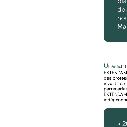
pla
dep
nou
Mar
Une ann
EXTENDAM a 
des profess
investir à
partenariat
EXTENDAM e
indépendan
« 2