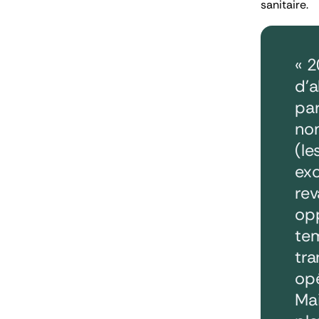
sanitaire.
« 2
d’a
par
nom
(le
exc
rev
opp
te
tra
opé
Mai