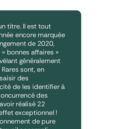
titre. Il est tout
e année encore marquée
olongement de 2020,
 « bonnes affaires »
évélant généralement
. Rares sont, en
saisir des
ité de les identifier à
concurrencé des
voir réalisé 22
ffet exceptionnel !
tionnement de pure