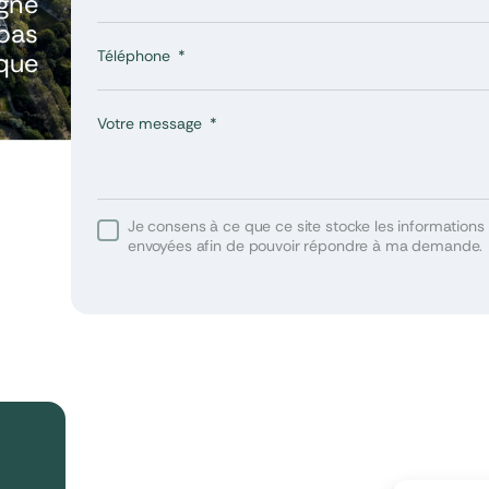
gne
bas
Téléphone
ique
Votre message
Je consens à ce que ce site stocke les informations 
u
envoyées afin de pouvoir répondre à ma demande.
utes