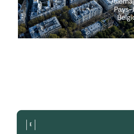
Allema
Pays-
Belg
Vous souhaitez investir dans un projet hôtelier o
avoir plus d’informations ? Nous répondons à to
vos questions.