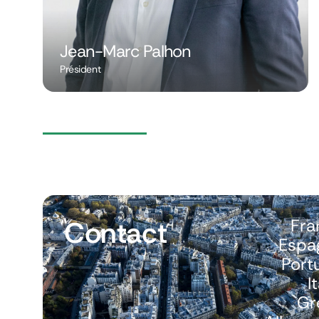
Jean-Marc Palhon
Président
Contact
Fra
Espa
Port
I
Gr