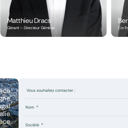
Matthieu Dracs
Ber
Gérant – Directeur Général
Co-Fo
nce
gne
ugal
Nom
talie
èce
Société