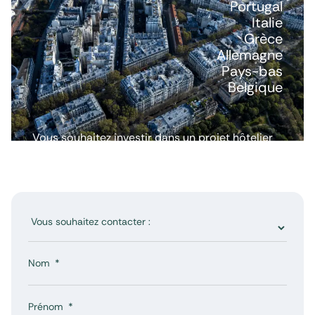
Portugal
Italie
Grèce
Allemagne
Pays-bas
Belgique
Vous souhaitez investir dans un projet hôtelier
ou avoir plus d’informations ? Nous répondons
à toutes vos questions.
Nom
Prénom