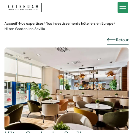
Investir
Notre stratégie d’investissements hôteliers
Nos in
Vous êtes
Pourquoi investir dans l’hôtellerie ?
Nos fo
Accueil
>
Nos expertises
>
Nos investissements hôteliers en Europe
>
Hilton Garden Inn Sevilla
Actualités
Gestion de patrimoine
Gestio
Retour