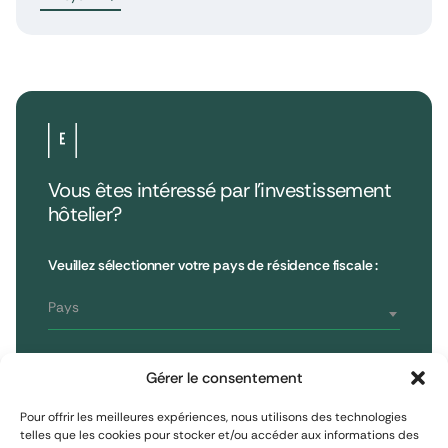
Vous êtes intéressé par l’investissement
hôtelier?
•
Extendam
LinkedIn
X
79, rue la Boétie
Avis clients
Veuillez sélectionner votre pays de résidence fiscale :
Reporting
75008 Paris, France
Informations réglementaires
T : 01 53 96 52 50
Pays
Vous êtes
S'inscrire à la newsletter
Gérer le consentement
Investisseur non professionnel
Pour offrir les meilleures expériences, nous utilisons des technologies
telles que les cookies pour stocker et/ou accéder aux informations des