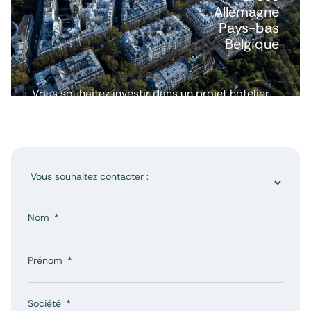
Allemagne
Pays-bas
Belgique
Vous souhaitez investir dans un projet hôtelier
ou avoir plus d’informations ? Nous répondons
à toutes vos questions.
Nom
Prénom
Société