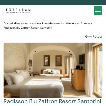
Investir
Notre stratégie d’investissements hôteliers
Nos in
Vous êtes
Pourquoi investir dans l’hôtellerie ?
Nos fo
Accueil
>
Nos expertises
>
Nos investissements hôteliers en Europe
>
Actualités
Gestion de patrimoine
Gestio
Radisson Blu Zaffron Resort Santorini
Retour
Radisson Blu Zaffron Resort Santorini