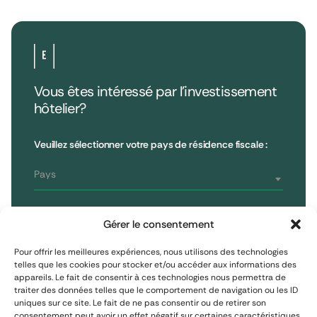
Vous êtes intéressé par l’investissement
hôtelier?
•
Extendam
LinkedIn
X
79, rue la Boétie
Avis clients
Veuillez sélectionner votre pays de résidence fiscale :
Reporting
75008 Paris, France
Informations réglementaires
T : 01 53 96 52 50
Pays
Vous êtes
S'inscrire à la newsletter
Gérer le consentement
Investisseur non professionnel
Pour offrir les meilleures expériences, nous utilisons des technologies
telles que les cookies pour stocker et/ou accéder aux informations des
appareils. Le fait de consentir à ces technologies nous permettra de
S'inscrire
Investisseur assimilé professionnel
traiter des données telles que le comportement de navigation ou les ID
uniques sur ce site. Le fait de ne pas consentir ou de retirer son
consentement peut avoir un effet négatif sur certaines caractéristiques