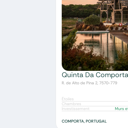
Quinta Da Comport
R. de Alto de Pina 2, 7570-779
Étoiles
Chambres
Investissement
Murs e
COMPORTA, PORTUGAL