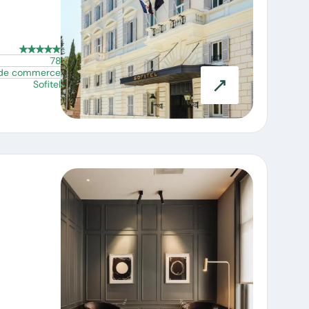
78
 de commerce
Sofitel