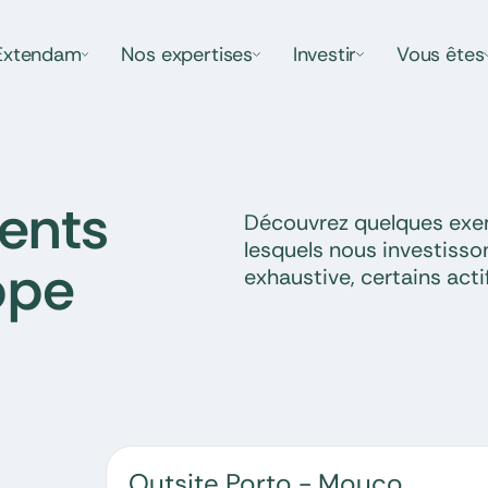
Extendam
Nos expertises
Investir
Vous êtes
ents
Découvrez quelques exem
lesquels nous investisso
ope
exhaustive, certains act
Outsite Porto - Mouco