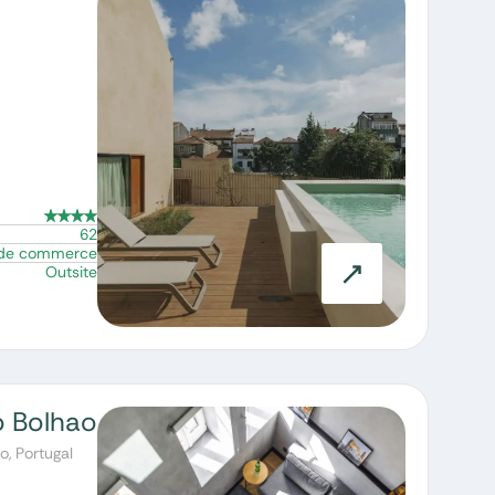
62
 de commerce
Outsite
o Bolhao
, Portugal