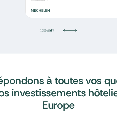
MECHELEN
1
2
3
4
5
6
7
épondons à toutes vos qu
os investissements hôteli
Europe