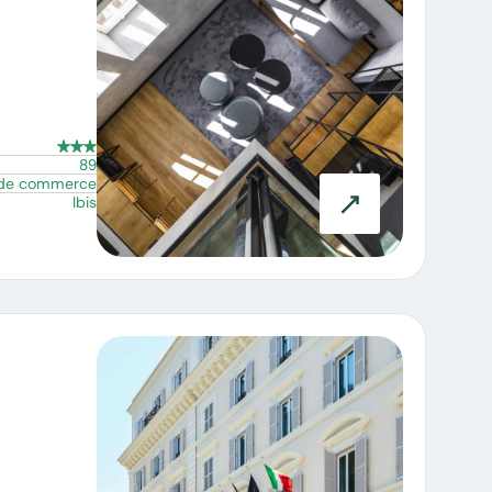
89
 de commerce
Ibis