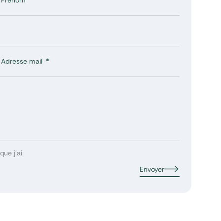
Prénom
érationnelle.
s passées ne
s passées ne
Adresse mail
que j’ai
Envoyer