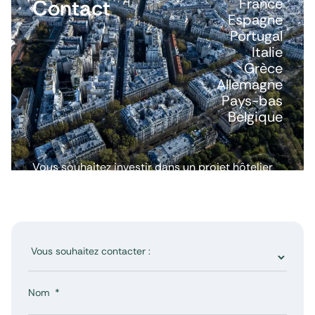
Contact
France
Espagne
Portugal
Italie
Grèce
Allemagne
Pays-bas
Belgique
Vous souhaitez investir dans un projet hôtelier
ou avoir plus d’informations ? Nous répondons
à toutes vos questions.
Nom