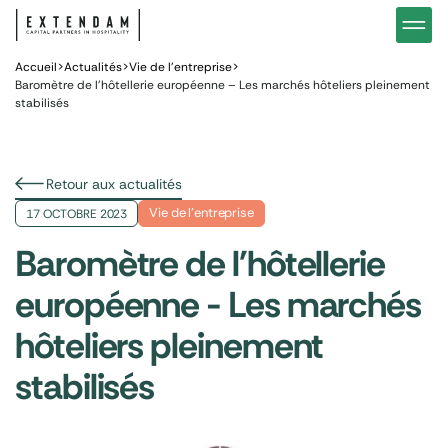
Investir
Notre stratégie d’investissements hôteliers
Nos in
Vous êtes
Pourquoi investir dans l’hôtellerie ?
Nos fo
Accueil
>
Actualités
>
Vie de l’entreprise
>
Baromètre de l’hôtellerie européenne – Les marchés hôteliers pleinement
stabilisés
Actualités
Gestion de patrimoine
Gestio
Retour aux actualités
Vie de l’entreprise
17 OCTOBRE 2023
Baromètre de l'hôtellerie
européenne - Les marchés
hôteliers pleinement
stabilisés