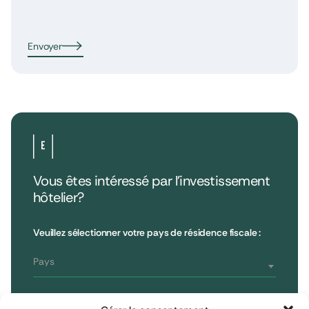
Envoyer
Vous êtes intéressé par l’investissement
hôtelier?
•
Extendam
LinkedIn
X
79, rue la Boétie
Avis clients
Veuillez sélectionner votre pays de résidence fiscale :
Reporting
75008 Paris, France
Informations réglementaires
T : 01 53 96 52 50
Pays
Vous êtes
S'inscrire à la newsletter