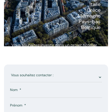
Italie
Grèce
Allemagne
Pays-bas
Belgique
Vous souhaitez investir dans un projet hôtelier
ou avoir plus d’informations ? Nous répondons
à toutes vos questions.
Nom
Prénom