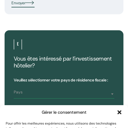
Envoyer
Vous êtes intéressé par l’investissement
hôtelier?
•
Extendam
LinkedIn
X
79, rue la Boétie
Avis clients
Veuillez sélectionner votre pays de résidence fiscale :
Reporting
75008 Paris, France
Informations réglementaires
T : 01 53 96 52 50
Pays
Vous êtes
S'inscrire à la newsletter
Gérer le consentement
Investisseur non professionnel
Pour offrir les meilleures expériences, nous utilisons des technologies