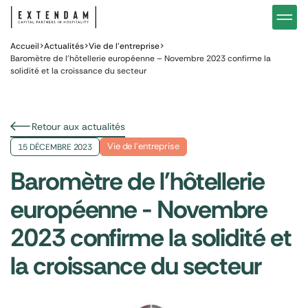
Investir
Notre stratégie d’investissements hôteliers
Nos in
Vous êtes
Pourquoi investir dans l’hôtellerie ?
Nos fo
Accueil
>
Actualités
>
Vie de l’entreprise
>
Baromètre de l’hôtellerie européenne – Novembre 2023 confirme la
solidité et la croissance du secteur
Actualités
Gestion de patrimoine
Gestio
Retour aux actualités
Vie de l’entreprise
15 DÉCEMBRE 2023
Baromètre de l'hôtellerie
européenne - Novembre
2023 confirme la solidité et
la croissance du secteur