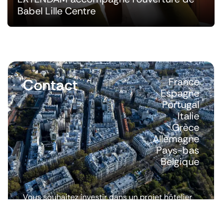
Babel Lille Centre
Contact
France
Espagne
Portugal
Italie
Grèce
Allemagne
Pays-bas
Belgique
Vous souhaitez investir dans un projet hôtelier
ou avoir plus d’informations ? Nous répondons
à toutes vos questions.