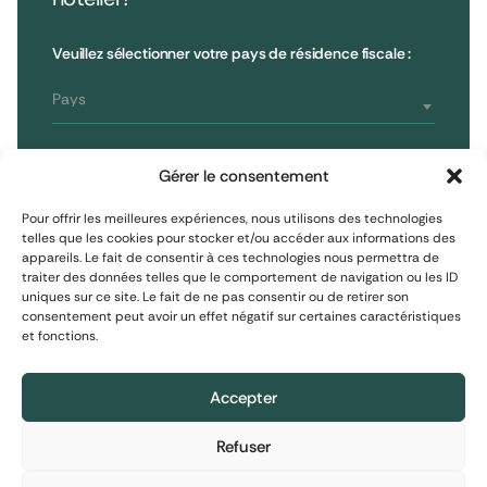
•
Extendam
LinkedIn
X
79, rue la Boétie
Avis clients
Veuillez sélectionner votre pays de résidence fiscale :
Reporting
75008 Paris, France
Informations réglementaires
T : 01 53 96 52 50
Pays
Vous êtes
S'inscrire à la newsletter
Gérer le consentement
Investisseur non professionnel
Pour offrir les meilleures expériences, nous utilisons des technologies
telles que les cookies pour stocker et/ou accéder aux informations des
appareils. Le fait de consentir à ces technologies nous permettra de
S'inscrire
Investisseur assimilé professionnel
traiter des données telles que le comportement de navigation ou les ID
uniques sur ce site. Le fait de ne pas consentir ou de retirer son
consentement peut avoir un effet négatif sur certaines caractéristiques
Investisseur professionnel
et fonctions.
Mentions Légales
Protection des données personnelles
Politique de cookies
Accepter
Refuser
Informations financières : Le contenu de ce site
Informations financières : Le contenu de ce site
Informations financières : Le contenu de ce site
© 2026 EXTENDAM
•
Réalisation :
Madaré
•
Plan du site
est exclusivement destiné à des investisseurs
est exclusivement destiné à des investisseurs
est exclusivement destiné à des investisseurs