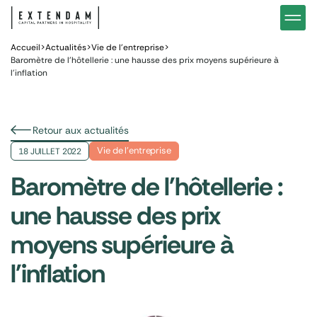
Investir
Notre stratégie d’investissements hôteliers
Nos in
Vous êtes
Pourquoi investir dans l’hôtellerie ?
Nos fo
Accueil
>
Actualités
>
Vie de l’entreprise
>
Baromètre de l’hôtellerie : une hausse des prix moyens supérieure à
l’inflation
Actualités
Gestion de patrimoine
Gestio
Retour aux actualités
Vie de l’entreprise
18 JUILLET 2022
Baromètre de l'hôtellerie :
une hausse des prix
moyens supérieure à
l'inflation