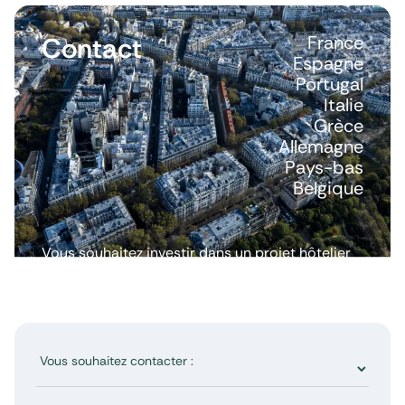
Contact
France
Espagne
Portugal
Italie
Grèce
Allemagne
Pays-bas
Belgique
Vous souhaitez investir dans un projet hôtelier
ou avoir plus d’informations ? Nous répondons
à toutes vos questions.