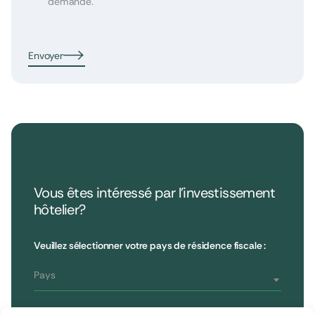
demande.
Envoyer
Vous êtes intéressé par l’investissement
hôtelier?
•
Extendam
LinkedIn
X
79, rue la Boétie
Avis clients
Veuillez sélectionner votre pays de résidence fiscale :
Reporting
75008 Paris, France
Informations réglementaires
T : 01 53 96 52 50
Pays