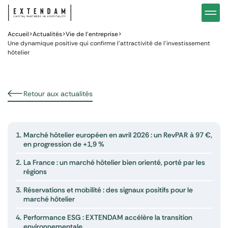
Investir
Notre stratégie d’investissements hôteliers
Nos in
Vous êtes
Pourquoi investir dans l’hôtellerie ?
Nos fo
Accueil
>
Actualités
>
Vie de l’entreprise
>
Une dynamique positive qui confirme l’attractivité de l’investissement
hôtelier
Actualités
Gestion de patrimoine
Gestio
Retour aux actualités
1.
Marché hôtelier européen en avril 2026 : un RevPAR à 97 €,
en progression de +1,9 %
2.
La France : un marché hôtelier bien orienté, porté par les
régions
3.
Réservations et mobilité : des signaux positifs pour le
marché hôtelier
4.
Performance ESG : EXTENDAM accélère la transition
environnementale