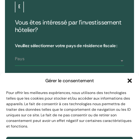
Vous êtes intéressé par l’investissement
hôtelier?
•
Extendam
LinkedIn
X
79, rue la Boétie
Avis clients
Veuillez sélectionner votre pays de résidence fiscale :
Reporting
75008 Paris, France
Informations réglementaires
T : 01 53 96 52 50
Pays
Vous êtes
S'inscrire à la newsletter
Gérer le consentement
Investisseur non professionnel
Pour offrir les meilleures expériences, nous utilisons des technologies
telles que les cookies pour stocker et/ou accéder aux informations des
appareils. Le fait de consentir à ces technologies nous permettra de
S'inscrire
Investisseur assimilé professionnel
traiter des données telles que le comportement de navigation ou les ID
uniques sur ce site. Le fait de ne pas consentir ou de retirer son
consentement peut avoir un effet négatif sur certaines caractéristiques
Investisseur professionnel
et fonctions.
Mentions Légales
Protection des données personnelles
Politique de cookies