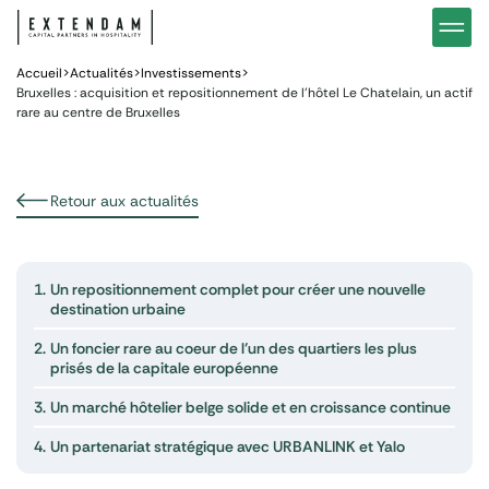
Investir
Notre stratégie d’investissements hôteliers
Nos in
Vous êtes
Pourquoi investir dans l’hôtellerie ?
Nos fo
Accueil
>
Actualités
>
Investissements
>
Bruxelles : acquisition et repositionnement de l’hôtel Le Chatelain, un actif
rare au centre de Bruxelles
Actualités
Gestion de patrimoine
Gestio
Retour aux actualités
1.
Un repositionnement complet pour créer une nouvelle
destination urbaine
2.
Un foncier rare au coeur de l’un des quartiers les plus
prisés de la capitale européenne
3.
Un marché hôtelier belge solide et en croissance continue
4.
Un partenariat stratégique avec URBANLINK et Yalo