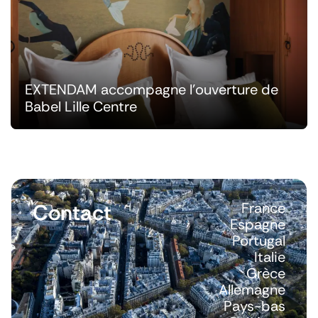
EXTENDAM accompagne l'ouverture de
Babel Lille Centre
Contact
France
Espagne
Portugal
Italie
Grèce
Allemagne
Pays-bas