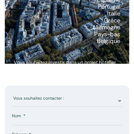
Portugal
Italie
Grèce
Allemagne
Pays-bas
Belgique
Vous souhaitez investir dans un projet hôtelier
ou avoir plus d’informations ? Nous répondons
à toutes vos questions.
Nom