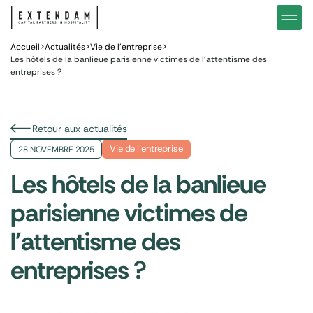
Investir
Notre stratégie d’investissements hôteliers
Nos in
Vous êtes
Pourquoi investir dans l’hôtellerie ?
Nos fo
Accueil
>
Actualités
>
Vie de l’entreprise
>
Les hôtels de la banlieue parisienne victimes de l’attentisme des
entreprises ?
Actualités
Gestion de patrimoine
Gestio
Retour aux actualités
Vie de l’entreprise
28 NOVEMBRE 2025
Les hôtels de la banlieue
parisienne victimes de
l'attentisme des
entreprises ?