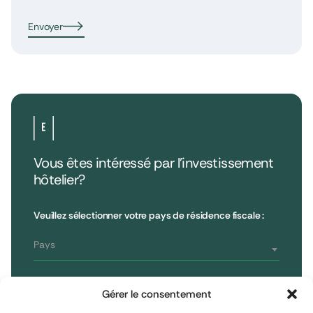
Envoyer
Vous êtes intéressé par l’investissement
hôtelier?
•
Extendam
LinkedIn
X
79, rue la Boétie
Avis clients
Veuillez sélectionner votre pays de résidence fiscale :
Reporting
75008 Paris, France
Informations réglementaires
T : 01 53 96 52 50
Pays
Vous êtes
S'inscrire à la newsletter
Gérer le consentement