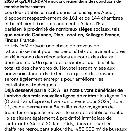
2020 et qu’EXTENDAM a su concrétiser dans des conditions de
marché intéressantes.
L
es deux établissements, sous les enseignes Accor,
disposent respectivement de 161 et de 144 chambres
et bénéficient d’un emplacement clé dans l’Est
parisien,
à proximité de nombreux sièges sociaux, tels
que ceux de Coriance, Diac Location, Kellogg’s France,
Findus France.
EXTENDAM prévoit une phase de travaux de
rafraîchissement pour les deux hôtels qui avaient d’ores
et déjà connu des rénovations au cours des douze
derniers mois. Un quart des chambres de l’ibis et la
totalité des chambres du Novotel seront mises aux
nouveaux standards de leur marque et des travaux
seront également entrepris pour améliorer les
installations techniques.
Déjà desservi par le RER A, les hôtels vont bénéficier de
l’arrivée des trois nouvelles lignes de métro :
les lignes 15
(Grand Paris Express, livraison prévue pour 2024) 16 et
11, ce qui permettra à 54 millions de voyageurs de
transiter chaque année vers le site des établissements.
Ils se situent également à proximité immédiate de
l’autoroute A4 et à 20 km d’Orly, dans un quartier
d’affaires regroupant aujourd’hui 450 000 m² de bureaux