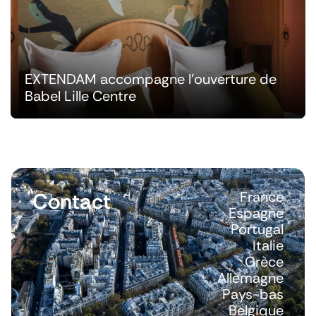
EXTENDAM accompagne l'ouverture de
Babel Lille Centre
Contact
France
Espagne
Portugal
Italie
Grèce
Allemagne
Pays-bas
Belgique