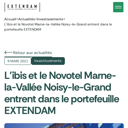
Investir
Notre stratégie d’investissements hôteliers
Nos in
Vous êtes
Pourquoi investir dans l’hôtellerie ?
Nos fo
Accueil
>
Actualités
>
Investissements
>
L’ibis et le Novotel Marne-la-Vallée Noisy-le-Grand entrent dans le
portefeuille EXTENDAM
Actualités
Gestion de patrimoine
Gestio
Retour aux actualités
Investissements
9 MARS 2021
L’ibis et le Novotel Marne-
la-Vallée Noisy-le-Grand
entrent dans le portefeuille
EXTENDAM