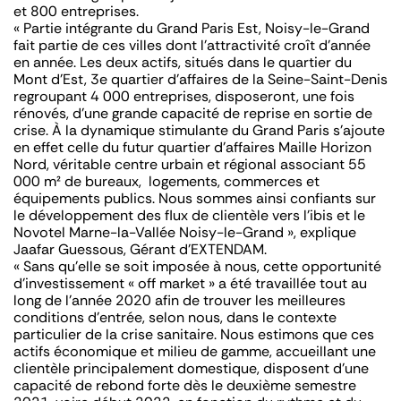
et 800 entreprises.
« P
artie intégrante du Grand Paris Est, Noisy-le-Grand
fait partie de ces villes dont l’attractivité croît d’année
en année. Les deux actifs, situés dans le quartier du
Mont d’Est, 3e quartier d’affaires de la Seine-Saint-Denis
regroupant 4 000 entreprises, disposeront, une fois
rénovés, d’une grande capacité de reprise en sortie de
crise. À la dynamique stimulante du Grand Paris s’ajoute
en effet celle du futur quartier d’affaires Maille Horizon
Nord, véritable centre urbain et régional associant 55
000 m² de bureaux, logements, commerces et
équipements publics. Nous sommes ainsi confiants sur
le développement des flux de clientèle vers l’ibis et le
Novotel Marne-la-Vallée Noisy-le-Grand »
, explique
Jaafar Guessous, Gérant d’EXTENDAM.
« Sa
ns qu’elle se soit imposée à nous, cette opportunité
d’investissement « off market » a été travaillée tout au
long de l’année 2020 afin de trouver les meilleures
conditions d’entrée, selon nous, dans le contexte
particulier de la crise sanitaire. Nous estimons que ces
actifs économique et milieu de gamme, accueillant une
clientèle principalement domestique, disposent d’une
capacité de rebond forte dès le deuxième semestre