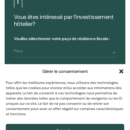
Vous êtes intéressé par l’investissement
hôtelier?
•
Extendam
LinkedIn
X
79, rue la Boétie
Avis clients
Veuillez sélectionner votre pays de résidence fiscale :
Reporting
75008 Paris, France
Informations réglementaires
T : 01 53 96 52 50
Pays
Vous êtes
S'inscrire à la newsletter
Gérer le consentement
Investisseur non professionnel
Pour offrir les meilleures expériences, nous utilisons des technologies
telles que les cookies pour stocker et/ou accéder aux informations des
appareils. Le fait de consentir à ces technologies nous permettra de
S'inscrire
Investisseur assimilé professionnel
traiter des données telles que le comportement de navigation ou les ID
uniques sur ce site. Le fait de ne pas consentir ou de retirer son
consentement peut avoir un effet négatif sur certaines caractéristiques
Investisseur professionnel
et fonctions.
Mentions Légales
Protection des données personnelles
Politique de cookies