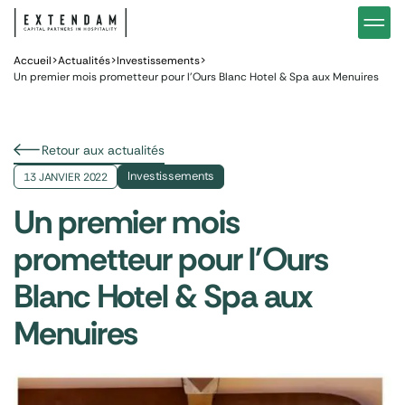
Investir
Notre stratégie d’investissements hôteliers
Nos in
Vous êtes
Pourquoi investir dans l’hôtellerie ?
Nos fo
Accueil
>
Actualités
>
Investissements
>
Un premier mois prometteur pour l’Ours Blanc Hotel & Spa aux Menuires
Actualités
Gestion de patrimoine
Gestio
Retour aux actualités
Investissements
13 JANVIER 2022
Un premier mois
prometteur pour l'Ours
Blanc Hotel & Spa aux
Menuires