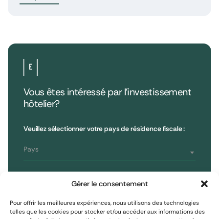
Vous êtes intéressé par l’investissement
hôtelier?
•
Extendam
LinkedIn
X
79, rue la Boétie
Avis clients
Veuillez sélectionner votre pays de résidence fiscale :
Reporting
75008 Paris, France
Informations réglementaires
T : 01 53 96 52 50
Pays
Vous êtes
S'inscrire à la newsletter
Gérer le consentement
Investisseur non professionnel
Pour offrir les meilleures expériences, nous utilisons des technologies
telles que les cookies pour stocker et/ou accéder aux informations des