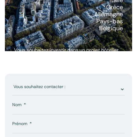
Grèce
Allemagne
Pays-bas
Belgique
Vous souhaitez investir dans un projet hôtelier
ou avoir plus d’informations ? Nous répondons
à toutes vos questions.
Nom
Prénom