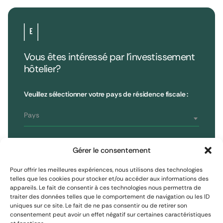
Vous êtes intéressé par l’investissement
hôtelier?
•
Extendam
LinkedIn
X
79, rue la Boétie
Avis clients
Veuillez sélectionner votre pays de résidence fiscale :
Reporting
75008 Paris, France
Informations réglementaires
T : 01 53 96 52 50
Pays
Vous êtes
S'inscrire à la newsletter
Gérer le consentement
Investisseur non professionnel
Pour offrir les meilleures expériences, nous utilisons des technologies
telles que les cookies pour stocker et/ou accéder aux informations des
appareils. Le fait de consentir à ces technologies nous permettra de
S'inscrire
Investisseur assimilé professionnel
traiter des données telles que le comportement de navigation ou les ID
uniques sur ce site. Le fait de ne pas consentir ou de retirer son
consentement peut avoir un effet négatif sur certaines caractéristiques