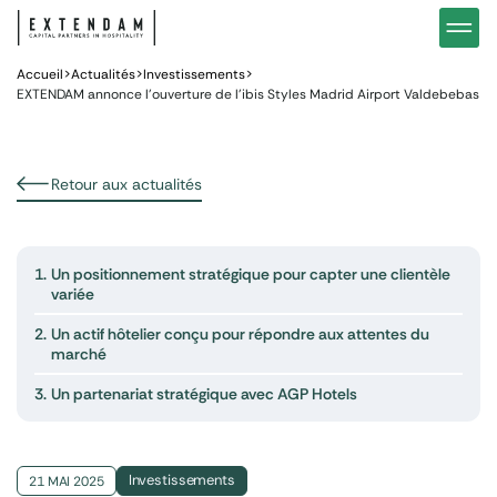
Investir
Notre stratégie d’investissements hôteliers
Nos in
Vous êtes
Pourquoi investir dans l’hôtellerie ?
Nos fo
Accueil
>
Actualités
>
Investissements
>
EXTENDAM annonce l’ouverture de l’ibis Styles Madrid Airport Valdebebas
Actualités
Gestion de patrimoine
Gestio
Retour aux actualités
1.
Un positionnement stratégique pour capter une clientèle
variée
2.
Un actif hôtelier conçu pour répondre aux attentes du
marché
3.
Un partenariat stratégique avec AGP Hotels
Investissements
21 MAI 2025