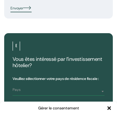
Envoyer
Vous êtes intéressé par l’investissement
hôtelier?
•
Extendam
LinkedIn
X
79, rue la Boétie
Avis clients
Veuillez sélectionner votre pays de résidence fiscale :
Reporting
75008 Paris, France
Informations réglementaires
T : 01 53 96 52 50
Pays
Vous êtes
S'inscrire à la newsletter
Gérer le consentement
Investisseur non professionnel