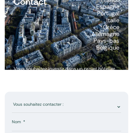
Contact
Espagne
Portugal
Italie
Grèce
Allemagne
Pays-bas
Belgique
Vous souhaitez investir dans un projet hôtelier
ou avoir plus d’informations ? Nous répondons
à toutes vos questions.
Nom