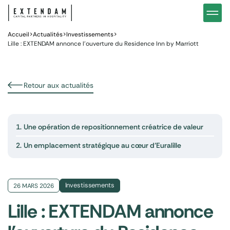
Investir
Notre stratégie d’investissements hôteliers
Nos in
Vous êtes
Pourquoi investir dans l’hôtellerie ?
Nos fo
Accueil
>
Actualités
>
Investissements
>
Lille : EXTENDAM annonce l’ouverture du Residence Inn by Marriott
Actualités
Gestion de patrimoine
Gestio
Retour aux actualités
1.
Une opération de repositionnement créatrice de valeur
2.
Un emplacement stratégique au cœur d’Euralille
Investissements
26 MARS 2026
Lille : EXTENDAM annonce