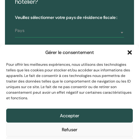
hôtelier?
•
Extendam
LinkedIn
X
79, rue la Boétie
Avis clients
Veuillez sélectionner votre pays de résidence fiscale :
Reporting
75008 Paris, France
Informations réglementaires
T : 01 53 96 52 50
Pays
Vous êtes
S'inscrire à la newsletter
Gérer le consentement
Investisseur non professionnel
Pour offrir les meilleures expériences, nous utilisons des technologies
telles que les cookies pour stocker et/ou accéder aux informations des
appareils. Le fait de consentir à ces technologies nous permettra de
S'inscrire
Investisseur assimilé professionnel
traiter des données telles que le comportement de navigation ou les ID
uniques sur ce site. Le fait de ne pas consentir ou de retirer son
consentement peut avoir un effet négatif sur certaines caractéristiques
Investisseur professionnel
et fonctions.
Mentions Légales
Protection des données personnelles
Politique de cookies
Accepter
Refuser
Informations financières : Le contenu de ce site
Informations financières : Le contenu de ce site
Informations financières : Le contenu de ce site
© 2026 EXTENDAM
•
Réalisation :
Madaré
•
Plan du site
est exclusivement destiné à des investisseurs
est exclusivement destiné à des investisseurs
est exclusivement destiné à des investisseurs