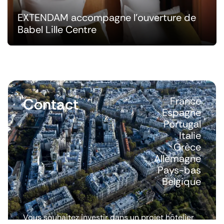
EXTENDAM accompagne l'ouverture de
Babel Lille Centre
Contact
France
Espagne
Portugal
Italie
Grèce
Allemagne
Pays-bas
Belgique
Vous souhaitez investir dans un projet hôtelier