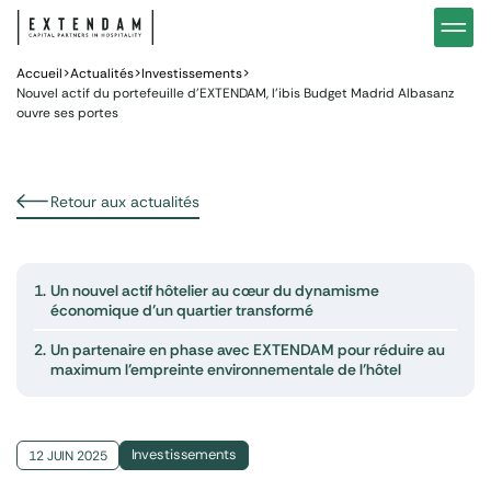
Investir
Notre stratégie d’investissements hôteliers
Nos in
Vous êtes
Pourquoi investir dans l’hôtellerie ?
Nos fo
Accueil
>
Actualités
>
Investissements
>
Nouvel actif du portefeuille d’EXTENDAM, l’ibis Budget Madrid Albasanz
ouvre ses portes
Actualités
Gestion de patrimoine
Gestio
Retour aux actualités
1.
Un nouvel actif hôtelier au cœur du dynamisme
économique d’un quartier transformé
2.
Un partenaire en phase avec EXTENDAM pour réduire au
maximum l’empreinte environnementale de l’hôtel
Investissements
12 JUIN 2025