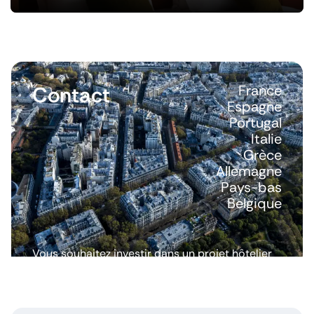
Contact
France
Espagne
Portugal
Italie
Grèce
Allemagne
Pays-bas
Belgique
Vous souhaitez investir dans un projet hôtelier
ou avoir plus d’informations ? Nous répondons
à toutes vos questions.