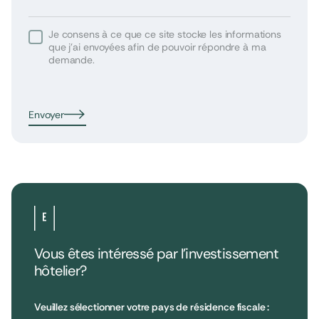
Je consens à ce que ce site stocke les informations
que j’ai envoyées afin de pouvoir répondre à ma
demande.
Envoyer
Vous êtes intéressé par l’investissement
hôtelier?
•
Extendam
LinkedIn
X
79, rue la Boétie
Avis clients
Veuillez sélectionner votre pays de résidence fiscale :
Reporting
75008 Paris, France