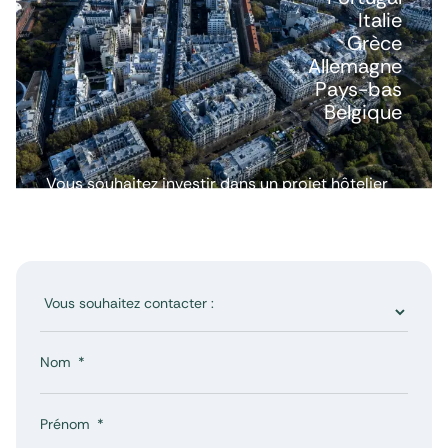
Italie
Grèce
Allemagne
Pays-bas
Belgique
Vous souhaitez investir dans un projet hôtelier
ou avoir plus d’informations ? Nous répondons
à toutes vos questions.
Nom
Prénom