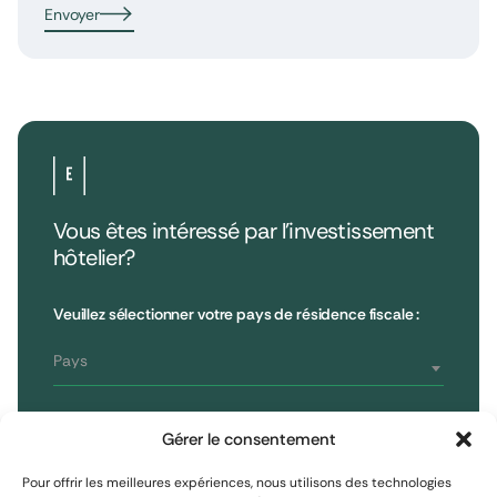
Envoyer
Vous êtes intéressé par l’investissement
hôtelier?
•
Extendam
LinkedIn
X
79, rue la Boétie
Avis clients
Veuillez sélectionner votre pays de résidence fiscale :
Reporting
75008 Paris, France
Informations réglementaires
T : 01 53 96 52 50
Pays
Vous êtes
S'inscrire à la newsletter
Gérer le consentement
Investisseur non professionnel
Pour offrir les meilleures expériences, nous utilisons des technologies