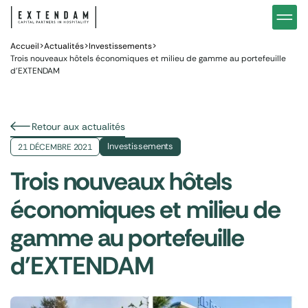
Investir
Notre stratégie d’investissements hôteliers
Nos in
Vous êtes
Pourquoi investir dans l’hôtellerie ?
Nos fo
Accueil
>
Actualités
>
Investissements
>
Trois nouveaux hôtels économiques et milieu de gamme au portefeuille
d’EXTENDAM
Actualités
Gestion de patrimoine
Gestio
Retour aux actualités
Investissements
21 DÉCEMBRE 2021
Trois nouveaux hôtels
économiques et milieu de
gamme au portefeuille
d'EXTENDAM