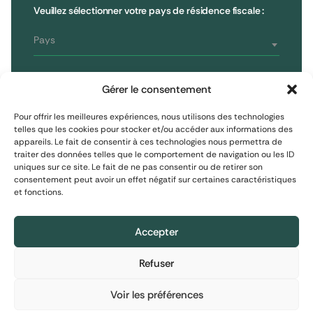
79, rue la Boétie
Avis clients
Veuillez sélectionner votre pays de résidence fiscale :
Reporting
75008 Paris, France
Informations réglementaires
T : 01 53 96 52 50
Pays
Vous êtes
S'inscrire à la newsletter
Gérer le consentement
Investisseur non professionnel
Pour offrir les meilleures expériences, nous utilisons des technologies
telles que les cookies pour stocker et/ou accéder aux informations des
appareils. Le fait de consentir à ces technologies nous permettra de
S'inscrire
Investisseur assimilé professionnel
traiter des données telles que le comportement de navigation ou les ID
uniques sur ce site. Le fait de ne pas consentir ou de retirer son
consentement peut avoir un effet négatif sur certaines caractéristiques
Investisseur professionnel
et fonctions.
Mentions Légales
Protection des données personnelles
Politique de cookies
Accepter
Refuser
Informations financières : Le contenu de ce site
Informations financières : Le contenu de ce site
Informations financières : Le contenu de ce site
© 2026 EXTENDAM
•
Réalisation :
Madaré
•
Plan du site
est exclusivement destiné à des investisseurs
est exclusivement destiné à des investisseurs
est exclusivement destiné à des investisseurs
relevant de l’une des catégories listées à
relevant de l’une des catégories listées à
relevant de l’une des catégories listées à
Voir les préférences
l’article 423-49-I du Règlement général de
l’article 423-49-I du Règlement général de
l’article 423-49-I du Règlement général de