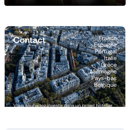
Contact
France
Espagne
Portugal
Italie
Grèce
Allemagne
Pays-bas
Belgique
Vous souhaitez investir dans un projet hôtelier
ou avoir plus d’informations ? Nous répondons
à toutes vos questions.