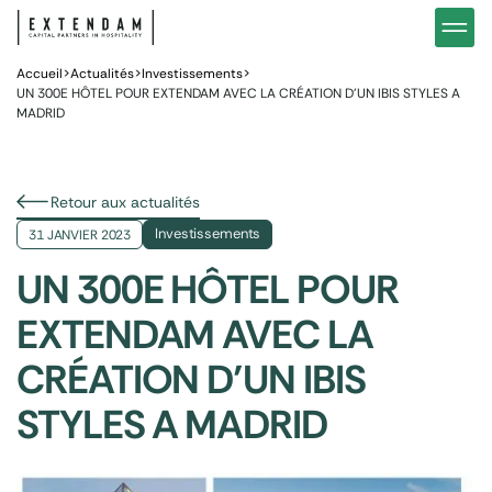
Investir
Notre stratégie d’investissements hôteliers
Nos in
Vous êtes
Pourquoi investir dans l’hôtellerie ?
Nos fo
Accueil
>
Actualités
>
Investissements
>
UN 300E HÔTEL POUR EXTENDAM AVEC LA CRÉATION D’UN IBIS STYLES A
MADRID
Actualités
Gestion de patrimoine
Gestio
Retour aux actualités
Investissements
31 JANVIER 2023
UN 300E HÔTEL POUR
EXTENDAM AVEC LA
CRÉATION D’UN IBIS
STYLES A MADRID