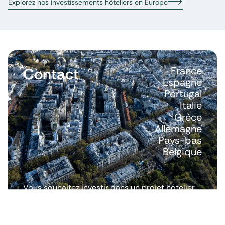
Explorez nos investissements hôteliers en Europe
Contact
France
Espagne
Portugal
Italie
Grèce
Allemagne
Pays-bas
Belgique
Vous souhaitez investir dans un projet hôtelier
ou avoir plus d’informations ? Nous répondons
à toutes vos questions.