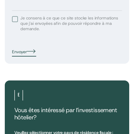
Je consens à ce que ce site stocke les informations
que j’ai envoyées afin de pouvoir répondre à ma
demande.
Envoyer
Vous êtes intéressé par l’investissement
hôtelier?
•
Extendam
LinkedIn
X
79, rue la Boétie
Avis clients
Veuillez sélectionner votre pays de résidence fiscale :