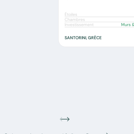
Étoiles
Chambres
Investissement
Murs 
SANTORINI, GRÈCE