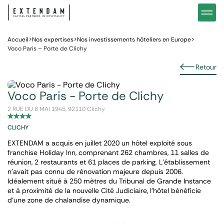
Investir
Notre stratégie d’investissements hôteliers
Nos in
Vous êtes
Pourquoi investir dans l’hôtellerie ?
Nos fo
Accueil
>
Nos expertises
>
Nos investissements hôteliers en Europe
>
Voco Paris – Porte de Clichy
Actualités
Gestion de patrimoine
Gestio
Retour
Voco Paris - Porte de Clichy
2 RUE DU 8 MAI 1945, 92110 Clichy
CLICHY
EXTENDAM a acquis en juillet 2020 un hôtel exploité sous
franchise Holiday Inn, comprenant 262 chambres, 11 salles de
réunion, 2 restaurants et 61 places de parking. L’établissement
n’avait pas connu de rénovation majeure depuis 2006.
Idéalement situé à 250 mètres du Tribunal de Grande Instance
et à proximité de la nouvelle Cité Judiciaire, l’hôtel bénéficie
d’une zone de chalandise dynamique.