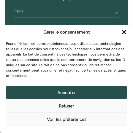
Reporting
75008 Paris, France
Informations réglementaires
T : 01 53 96 52 50
Pays
Vous êtes
S'inscrire à la newsletter
Gérer le consentement
Investisseur non professionnel
Pour offrir les meilleures expériences, nous utilisons des technologies
telles que les cookies pour stocker et/ou accéder aux informations des
appareils. Le fait de consentir à ces technologies nous permettra de
S'inscrire
Investisseur assimilé professionnel
traiter des données telles que le comportement de navigation ou les ID
uniques sur ce site. Le fait de ne pas consentir ou de retirer son
consentement peut avoir un effet négatif sur certaines caractéristiques
Investisseur professionnel
et fonctions.
Mentions Légales
Protection des données personnelles
Politique de cookies
Accepter
Refuser
Informations financières : Le contenu de ce site
Informations financières : Le contenu de ce site
Informations financières : Le contenu de ce site
© 2026 EXTENDAM
•
Réalisation :
Madaré
•
Plan du site
est exclusivement destiné à des investisseurs
est exclusivement destiné à des investisseurs
est exclusivement destiné à des investisseurs
relevant de l’une des catégories listées à
relevant de l’une des catégories listées à
relevant de l’une des catégories listées à
Voir les préférences
l’article 423-49-I du Règlement général de
l’article 423-49-I du Règlement général de
l’article 423-49-I du Règlement général de
l’Autorité des marchés financiers, à l’article
l’Autorité des marchés financiers, à l’article
l’Autorité des marchés financiers, à l’article