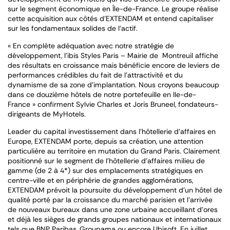
sur le segment économique en Île-de-France. Le groupe réalise
cette acquisition aux côtés d’EXTENDAM et entend capitaliser
sur les fondamentaux solides de l’actif.
« En complète adéquation avec notre stratégie de
développement, l’ibis Styles Paris – Mairie de Montreuil affiche
des résultats en croissance mais bénéficie encore de leviers de
performances crédibles du fait de l’attractivité et du
dynamisme de sa zone d’implantation. Nous croyons beaucoup
dans ce douzième hôtels de notre portefeuille en Ile-de-
France »
confirment Sylvie Charles et Joris Bruneel, fondateurs-
dirigeants de MyHotels.
Leader du capital investissement dans l’hôtellerie d’affaires en
Europe, EXTENDAM porte, depuis sa création, une attention
particulière au territoire en mutation du Grand Paris. Clairement
positionné sur le segment de l’hôtellerie d’affaires milieu de
gamme (de 2 à 4*) sur des emplacements stratégiques en
centre-ville et en périphérie de grandes agglomérations,
EXTENDAM prévoit la poursuite du développement d’un hôtel de
qualité porté par la croissance du marché parisien et l’arrivée
de nouveaux bureaux dans une zone urbaine accueillant d’ores
et déjà les sièges de grands groupes nationaux et internationaux
tels que BNP Paribas, Groupama ou encore Ubisoft. En juillet