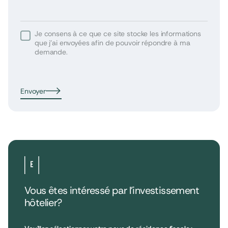
Je consens à ce que ce site stocke les informations
que j’ai envoyées afin de pouvoir répondre à ma
demande.
Envoyer
Vous êtes intéressé par l’investissement
hôtelier?
•
Extendam
LinkedIn
X
79, rue la Boétie
Avis clients