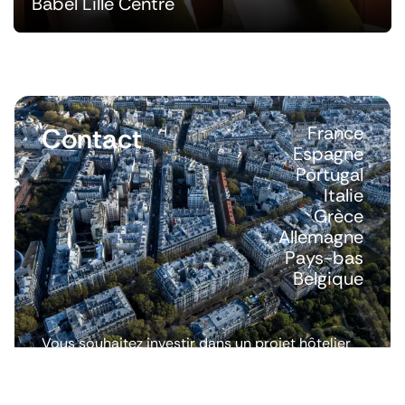
Babel Lille Centre
Contact
France
Espagne
Portugal
Italie
Grèce
Allemagne
Pays-bas
Belgique
Vous souhaitez investir dans un projet hôtelier
ou avoir plus d’informations ? Nous répondons
à toutes vos questions.