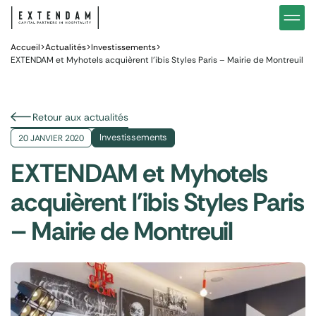
Investir
Notre stratégie d’investissements hôteliers
Nos in
Vous êtes
Pourquoi investir dans l’hôtellerie ?
Nos fo
Accueil
>
Actualités
>
Investissements
>
EXTENDAM et Myhotels acquièrent l’ibis Styles Paris – Mairie de Montreuil
Actualités
Gestion de patrimoine
Gestio
Retour aux actualités
Investissements
20 JANVIER 2020
EXTENDAM et Myhotels
acquièrent l'ibis Styles Paris
– Mairie de Montreuil