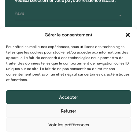
Veuillez sélectionner votre pays de résidence fiscale :
Reporting
75008 Paris, France
Informations réglementaires
T : 01 53 96 52 50
Pays
Vous êtes
S'inscrire à la newsletter
Gérer le consentement
Investisseur non professionnel
Pour offrir les meilleures expériences, nous utilisons des technologies
telles que les cookies pour stocker et/ou accéder aux informations des
appareils. Le fait de consentir à ces technologies nous permettra de
S'inscrire
Investisseur assimilé professionnel
traiter des données telles que le comportement de navigation ou les ID
uniques sur ce site. Le fait de ne pas consentir ou de retirer son
consentement peut avoir un effet négatif sur certaines caractéristiques
Investisseur professionnel
et fonctions.
Mentions Légales
Protection des données personnelles
Politique de cookies
Accepter
Refuser
Informations financières : Le contenu de ce site
Informations financières : Le contenu de ce site
Informations financières : Le contenu de ce site
© 2026 EXTENDAM
•
Réalisation :
Madaré
•
Plan du site
est exclusivement destiné à des investisseurs
est exclusivement destiné à des investisseurs
est exclusivement destiné à des investisseurs
relevant de l’une des catégories listées à
relevant de l’une des catégories listées à
relevant de l’une des catégories listées à
Voir les préférences
l’article 423-49-I du Règlement général de
l’article 423-49-I du Règlement général de
l’article 423-49-I du Règlement général de
l’Autorité des marchés financiers, à l’article
l’Autorité des marchés financiers, à l’article
l’Autorité des marchés financiers, à l’article