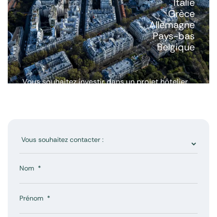
Italie
Grèce
Allemagne
Pays-bas
Belgique
Vous souhaitez investir dans un projet hôtelier
ou avoir plus d’informations ? Nous répondons
à toutes vos questions.
Nom
Prénom