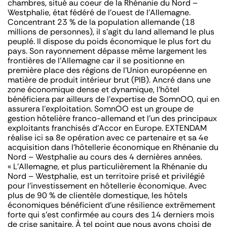
chambres, situé au coeur de la Rhénanie du Nord –
Westphalie, état fédéré de l’ouest de l’Allemagne.
Concentrant 23 % de la population allemande (18
millions de personnes), il s’agit du land allemand le plus
peuplé. Il dispose du poids économique le plus fort du
pays. Son rayonnement dépasse même largement les
frontières de l’Allemagne car il se positionne en
première place des régions de l’Union européenne en
matière de produit intérieur brut (PIB). Ancré dans une
zone économique dense et dynamique, l’hôtel
bénéficiera par ailleurs de l’expertise de SomnOO, qui en
assurera l’exploitation. SomnOO est un groupe de
gestion hôtelière franco-allemand et l’un des principaux
exploitants franchisés d’Accor en Europe. EXTENDAM
réalise ici sa 8e opération avec ce partenaire et sa 4e
acquisition dans l’hôtellerie économique en Rhénanie du
Nord – Westphalie au cours des 4 dernières années.
« L’Allemagne, et plus particulièrement la Rhénanie du
Nord – Westphalie, est un territoire prisé et privilégié
pour l’investissement en hôtellerie économique. Avec
plus de 90 % de clientèle domestique, les hôtels
économiques bénéficient d’une résilience extrêmement
forte qui s’est confirmée au cours des 14 derniers mois
de crise sanitaire. À tel point que nous avons choisi de