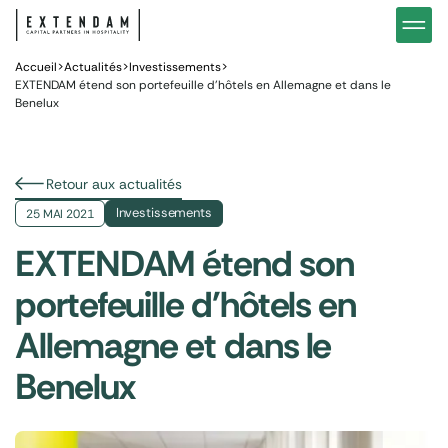
Investir
Notre stratégie d’investissements hôteliers
Nos in
Vous êtes
Pourquoi investir dans l’hôtellerie ?
Nos fo
Accueil
>
Actualités
>
Investissements
>
EXTENDAM étend son portefeuille d’hôtels en Allemagne et dans le
Benelux
Actualités
Gestion de patrimoine
Gestio
Retour aux actualités
Investissements
25 MAI 2021
EXTENDAM étend son
portefeuille d'hôtels en
Allemagne et dans le
Benelux