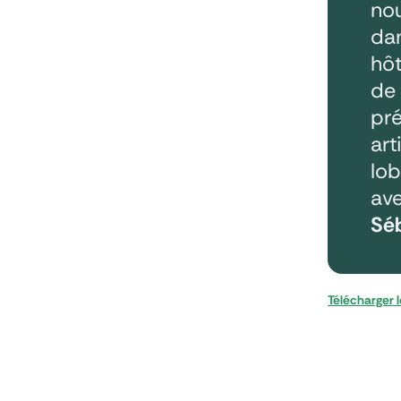
nou
dan
hôt
de 
pré
art
lob
ave
Séb
Télécharger 