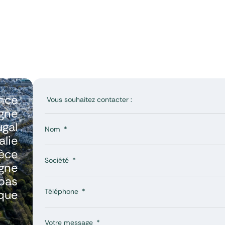
nce
gne
ugal
Nom
talie
èce
Société
gne
bas
Téléphone
ique
Votre message