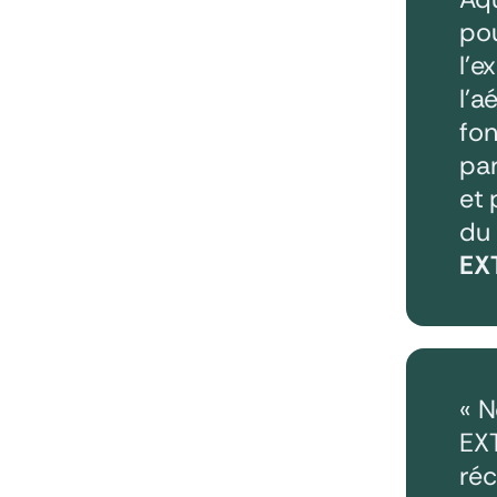
pou
l’e
l’a
fon
par
et 
du
EX
« N
EXT
réc