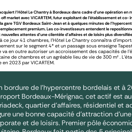
uiert l’Hôtel Le Chantry à Bordeaux dans cadre d’une opération en mur
 off market avec VICARTEM, futur exploitant de l’établissement et co- in
 la gare TGV Bordeaux Saint-Jean et à quelques minutes de l’hypercent
 emplacement premium. Les co-investisseurs entendent le repositionner 
nouvelles attentes d’une clientèle d’affaires et de loisirs plus diversifiée
 ce jour 41 chambres, l’Hôtel Le Chantry connaîtra d’importa
nement sur le segment 4* et un passage sous enseigne Tapestr
va en outre autoriser un accroissement des capacités de l’é
aine de chambres et un agréable lieu de vie de 300 m² . L’ét
e en 2023 par VICARTEM.
n bordure de l’hypercentre bordelais et à 
éroport Bordeaux-Mérignac, cet actif est a
iadeck, quartier d’affaires, résidentiel et a
ure une bonne capacité d’attraction d’une c
porate et de loisirs. Premier pôle économi
itaine, Bordeaux fait partie des 5 principal