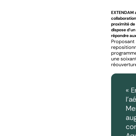
EXTENDAM acq
collaboration
proximité de
dispose d’un
répondre aux 
Proposant à
reposition
programme 
une soixant
réouvertur
« E
l’a
Mer
aug
cor
Aqu