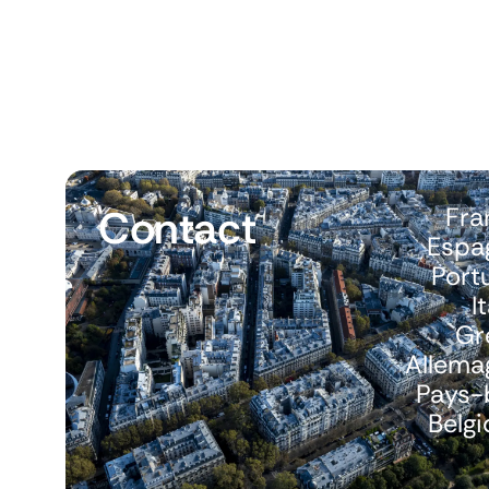
Contact
Fra
Espa
Port
I
Gr
Allema
Pays-
Belg